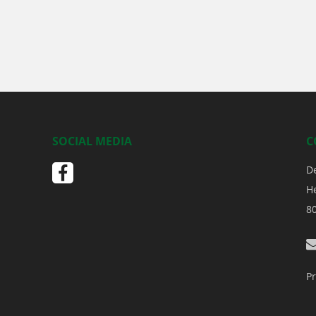
SOCIAL MEDIA
C
D
H
8
Pr