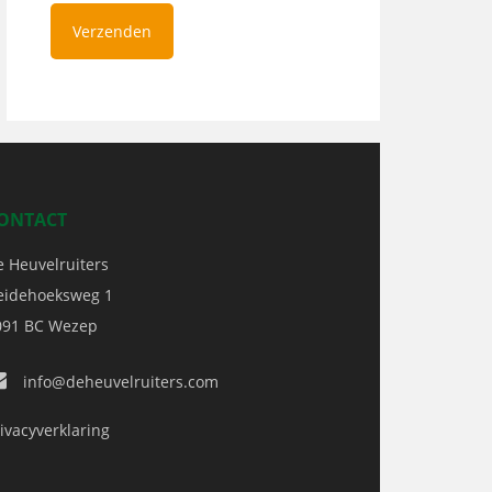
ONTACT
e Heuvelruiters
eidehoeksweg 1
091 BC
Wezep
info@deheuvelruiters.com
ivacyverklaring