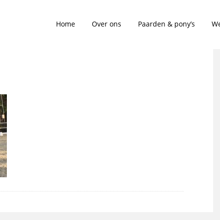
Home
Over ons
Paarden & pony’s
We