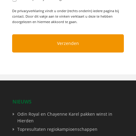
De privacyverklaring vindt u onder (rechts onderin) iedere pagina bij
contact. Door dit vakje aan te vinken verklaart u deze te hebben
doorgelezen en hiermee akkoord te gaan.
NIEUWS
Odin Royal en Chayenne Karel pakken winst in
Hierden
Topresultaten regiokampioenschappen