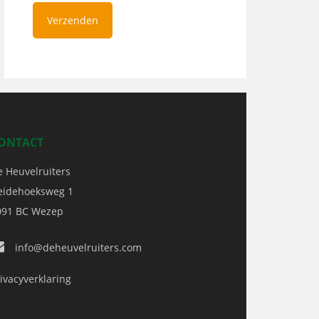
ONTACT
e Heuvelruiters
eidehoeksweg 1
091 BC
Wezep
info@deheuvelruiters.com
ivacyverklaring