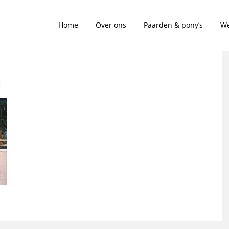
Home
Over ons
Paarden & pony’s
We
m