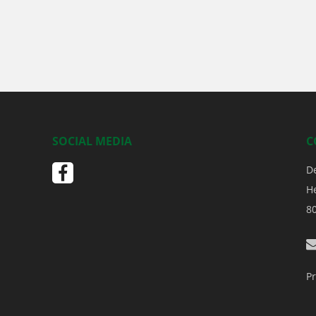
SOCIAL MEDIA
C
D
H
8
Pr