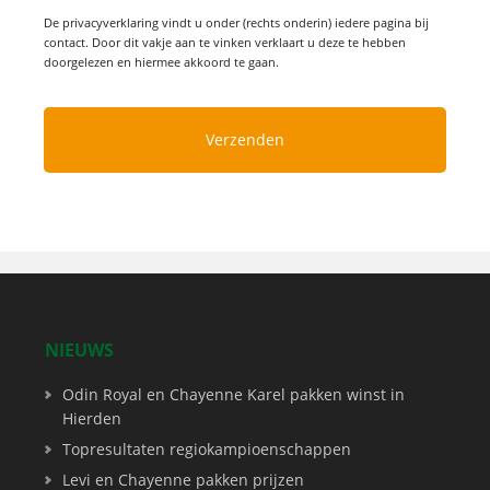
De privacyverklaring vindt u onder (rechts onderin) iedere pagina bij
contact. Door dit vakje aan te vinken verklaart u deze te hebben
doorgelezen en hiermee akkoord te gaan.
NIEUWS
Odin Royal en Chayenne Karel pakken winst in
Hierden
Topresultaten regiokampioenschappen
Levi en Chayenne pakken prijzen