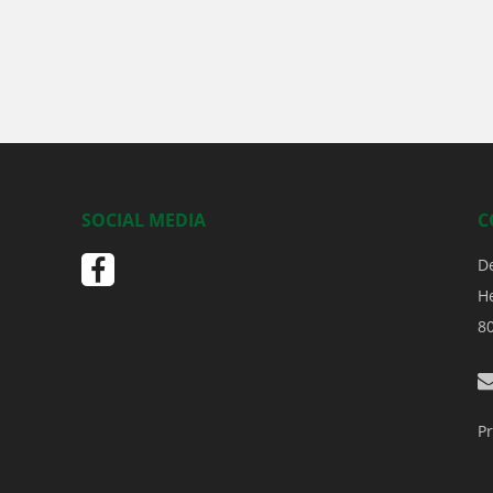
SOCIAL MEDIA
C
D
H
8
Pr