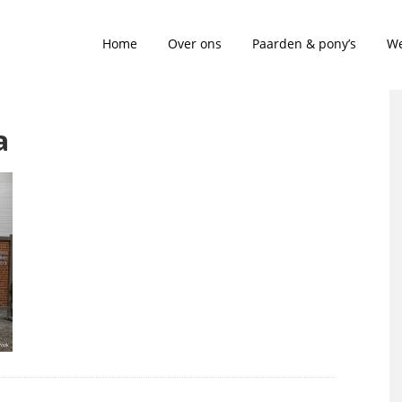
Home
Over ons
Paarden & pony’s
We
a