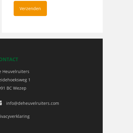
ONTACT
e Heuvelruiters
eidehoeksweg 1
091 BC
Wezep
info@deheuvelruiters.com
ivacyverklaring