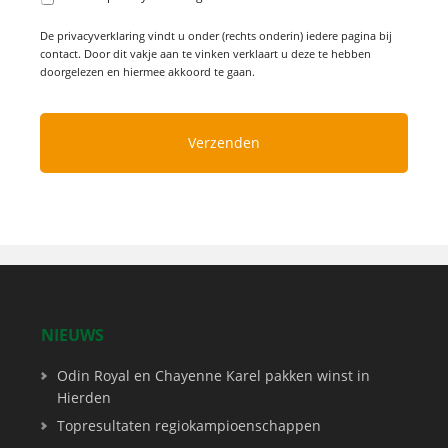
De privacyverklaring vindt u onder (rechts onderin) iedere pagina bij
contact. Door dit vakje aan te vinken verklaart u deze te hebben
doorgelezen en hiermee akkoord te gaan.
NIEUWS
Odin Royal en Chayenne Karel pakken winst in
Hierden
Topresultaten regiokampioenschappen