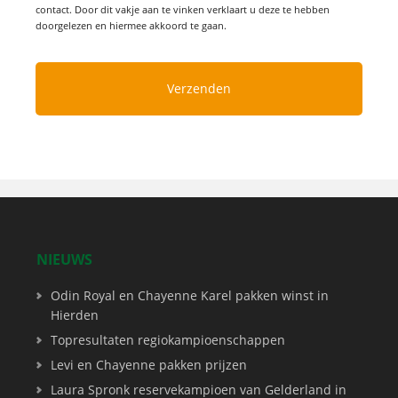
contact. Door dit vakje aan te vinken verklaart u deze te hebben
doorgelezen en hiermee akkoord te gaan.
NIEUWS
Odin Royal en Chayenne Karel pakken winst in
Hierden
Topresultaten regiokampioenschappen
Levi en Chayenne pakken prijzen
Laura Spronk reservekampioen van Gelderland in