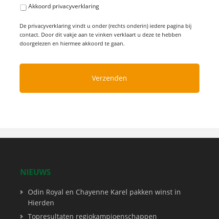
Akkoord privacyverklaring
De privacyverklaring vindt u onder (rechts onderin) iedere pagina bij
contact. Door dit vakje aan te vinken verklaart u deze te hebben
doorgelezen en hiermee akkoord te gaan.
NIEUWS
Odin Royal en Chayenne Karel pakken winst in
Hierden
Topresultaten regiokampioenschappen