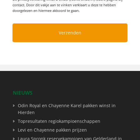
contact. Door dit vakje aan te vinken verklaart u deze te hebben
doorgelezen en hiermee akkoord te gaan.
NIEUWS
Odin Royal en Chayenne Karel pakken winst in
Hierden
Topresultaten regiokampioenschappen
Levi en Chayenne pakken prijzen
Laura Spronk reservekampioen van Gelderland in