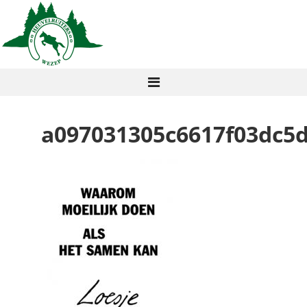
a097031305c6617f03dc5