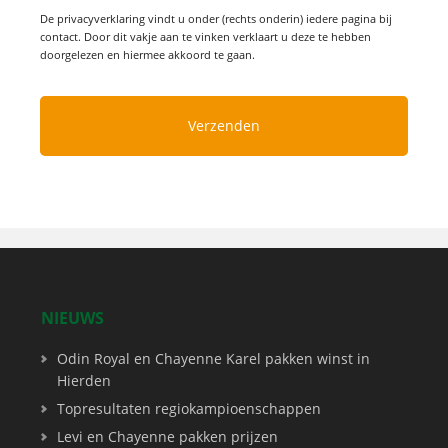
De privacyverklaring vindt u onder (rechts onderin) iedere pagina bij
contact. Door dit vakje aan te vinken verklaart u deze te hebben
doorgelezen en hiermee akkoord te gaan.
NIEUWS
Odin Royal en Chayenne Karel pakken winst in
Hierden
Topresultaten regiokampioenschappen
Levi en Chayenne pakken prijzen