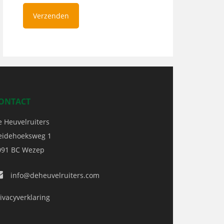
ONTACT
e Heuvelruiters
eidehoeksweg 1
091 BC
Wezep
info@deheuvelruiters.com
ivacyverklaring