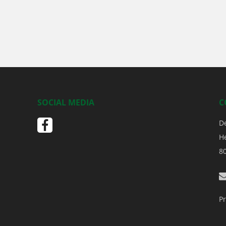
SOCIAL MEDIA
C
D
H
8
Pr