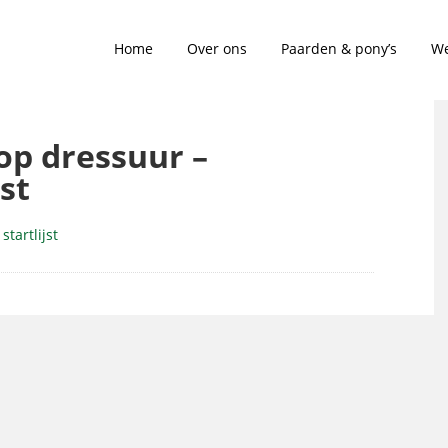
Home
Over ons
Paarden & pony’s
We
top dressuur –
st
startlijst