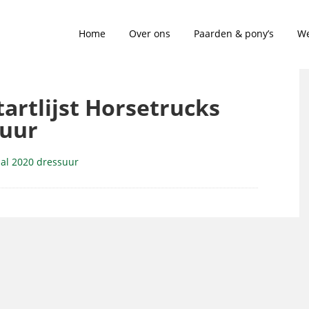
Home
Over ons
Paarden & pony’s
We
tartlijst Horsetrucks
suur
aal 2020 dressuur