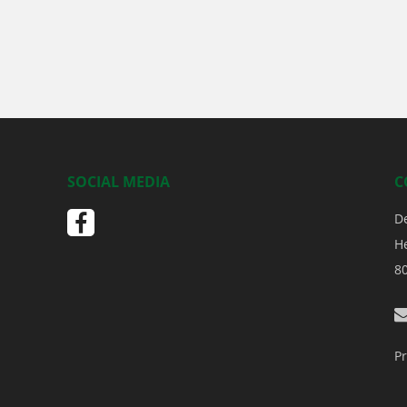
SOCIAL MEDIA
C
D
H
8
Pr