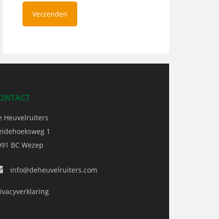
ONTACT
e Heuvelruiters
eidehoeksweg 1
091 BC
Wezep
info@deheuvelruiters.com
ivacyverklaring