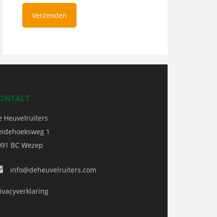
ONTACT
e Heuvelruiters
eidehoeksweg 1
091 BC
Wezep
info@deheuvelruiters.com
ivacyverklaring