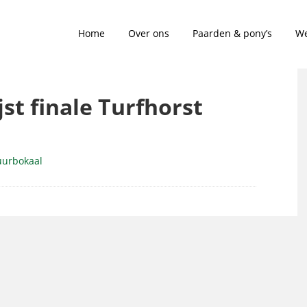
Home
Over ons
Paarden & pony’s
We
jst finale Turfhorst
suurbokaal