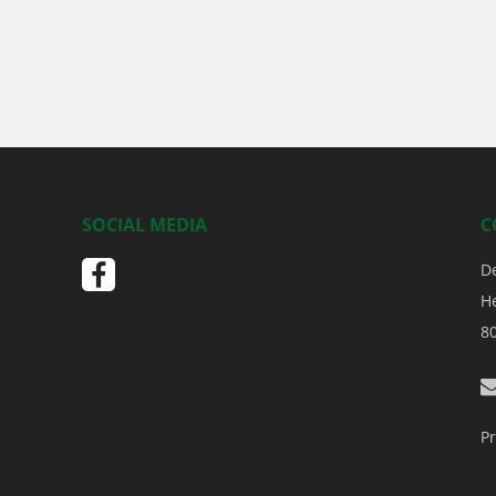
SOCIAL MEDIA
C
D
H
8
Pr