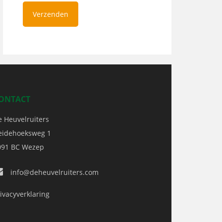
ONTACT
e Heuvelruiters
eidehoeksweg 1
091 BC
Wezep
info@deheuvelruiters.com
ivacyverklaring