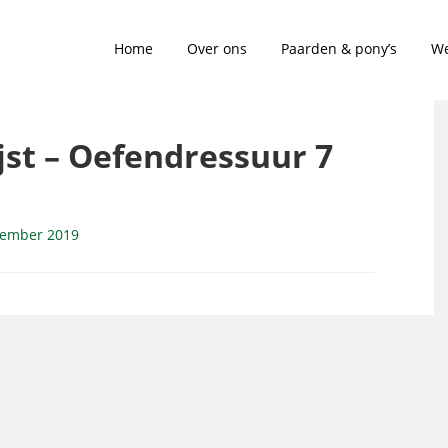
Home
Over ons
Paarden & pony’s
We
ijst – Oefendressuur 7
ovember 2019