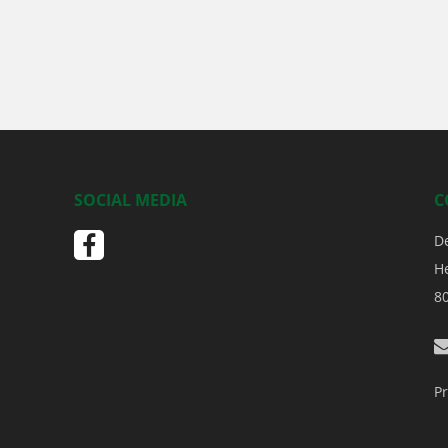
SOCIAL MEDIA
C
D
H
8
Pr