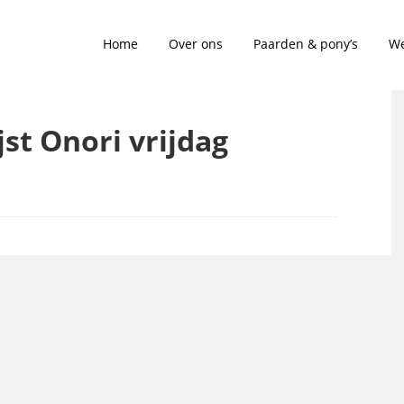
Home
Over ons
Paarden & pony’s
We
jst Onori vrijdag