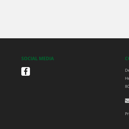
SOCIAL MEDIA
C
D
H
8
Pr