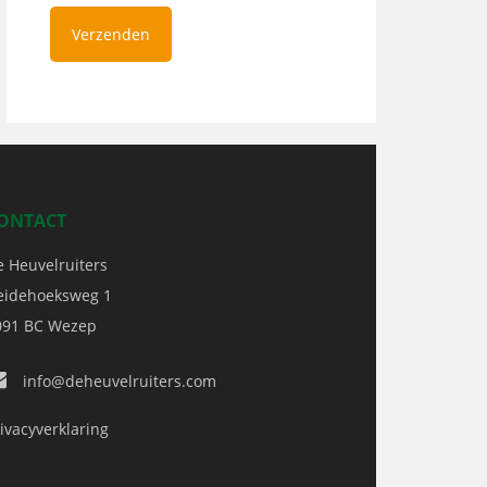
ONTACT
e Heuvelruiters
eidehoeksweg 1
091 BC
Wezep
info@deheuvelruiters.com
ivacyverklaring