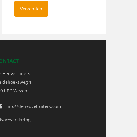
ONTACT
e Heuvelruiters
eidehoeksweg 1
091 BC
Wezep
info@deheuvelruiters.com
ivacyverklaring