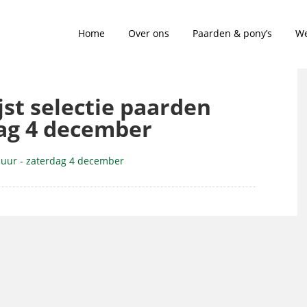
Home
Over ons
Paarden & pony’s
We
ijst selectie paarden
dag 4 december
essuur - zaterdag 4 december