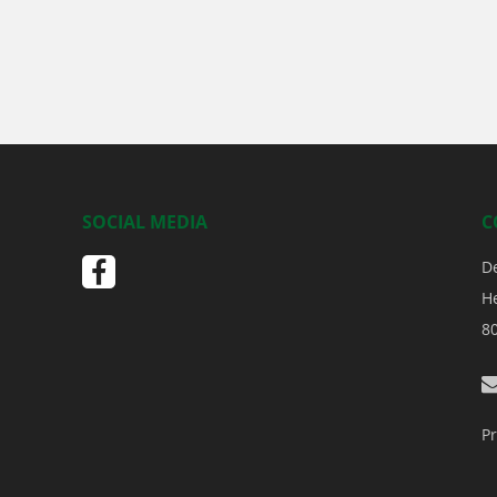
SOCIAL MEDIA
C
D
H
8
Pr