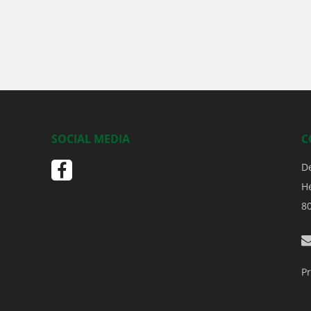
SOCIAL MEDIA
C
D
H
8
Pr