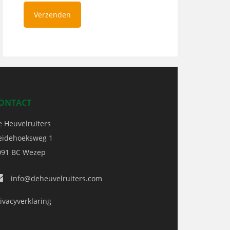
ONTACT
e Heuvelruiters
eidehoeksweg 1
091 BC
Wezep
info@deheuvelruiters.com
ivacyverklaring