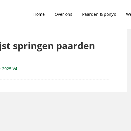
Home
Over ons
Paarden & pony’s
We
ijst springen paarden
9-2025 V4