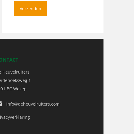
ONTACT
e Heuvelruiters
eidehoeksweg 1
091 BC
Wezep
info@deheuvelruiters.com
ivacyverklaring