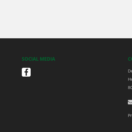
SOCIAL MEDIA
C
D
H
8
Pr