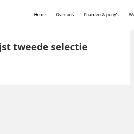
Home
Over ons
Paarden & pony’s
We
ijst tweede selectie