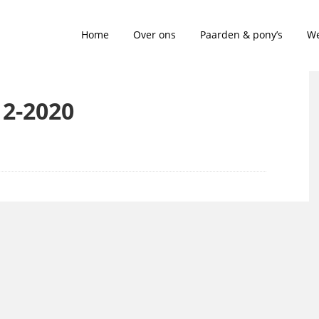
Home
Over ons
Paarden & pony’s
We
12-2020