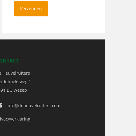
ONTACT
e Heuvelruiters
eidehoeksweg 1
091 BC
Wezep
info@deheuvelruiters.com
ivacyverklaring