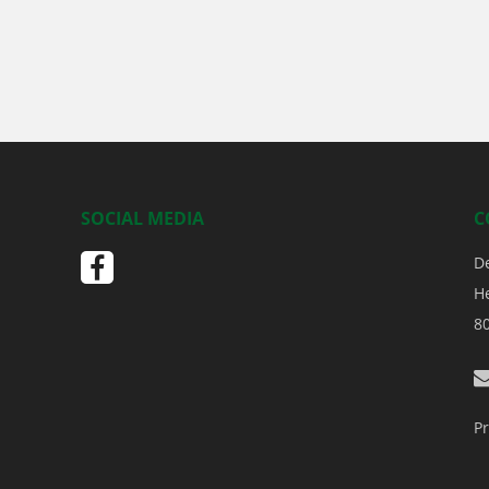
SOCIAL MEDIA
C
D
H
8
Pr