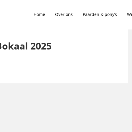
Home
Over ons
Paarden & pony’s
We
Bokaal 2025