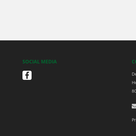
SOCIAL MEDIA
C
D
H
8
Pr