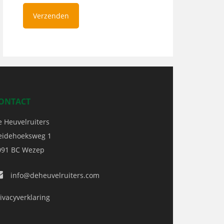
ONTACT
e Heuvelruiters
eidehoeksweg 1
091 BC
Wezep
info@deheuvelruiters.com
ivacyverklaring