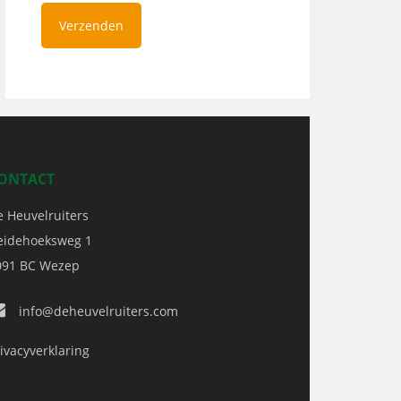
ONTACT
e Heuvelruiters
eidehoeksweg 1
091 BC
Wezep
info@deheuvelruiters.com
ivacyverklaring