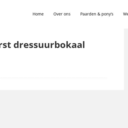
Home
Over ons
Paarden & pony’s
We
rst dressuurbokaal