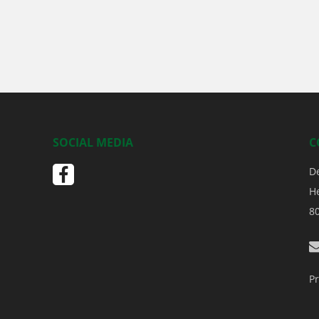
SOCIAL MEDIA
C
D
H
8
Pr