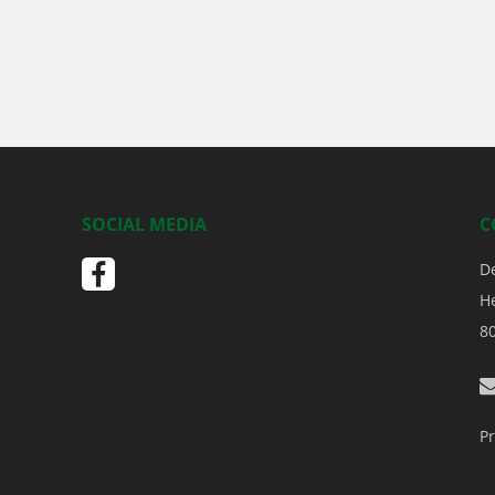
SOCIAL MEDIA
C
D
H
8
Pr