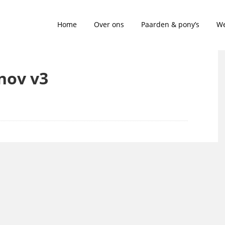
Home
Over ons
Paarden & pony’s
We
nov v3