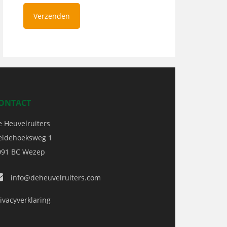
ONTACT
e Heuvelruiters
eidehoeksweg 1
091 BC
Wezep
info@deheuvelruiters.com
ivacyverklaring