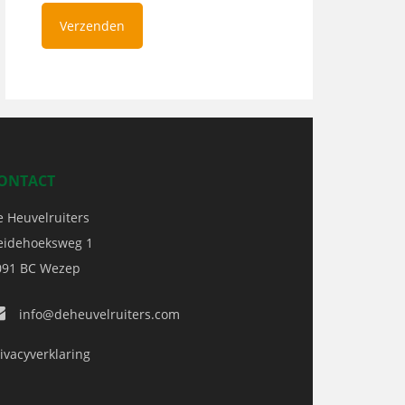
ONTACT
e Heuvelruiters
eidehoeksweg 1
091 BC
Wezep
info@deheuvelruiters.com
ivacyverklaring