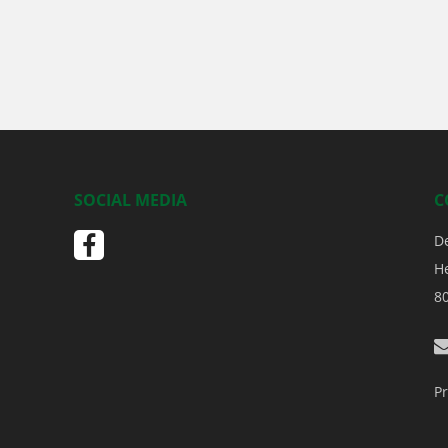
SOCIAL MEDIA
C
D
H
8
Pr