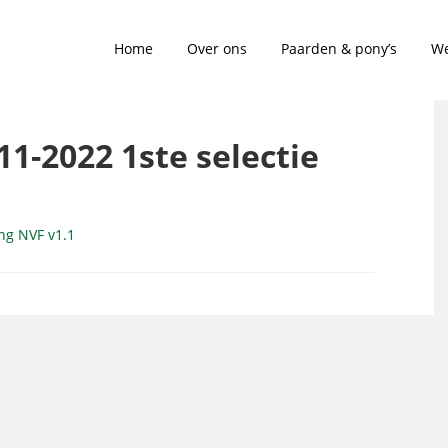
Home
Over ons
Paarden & pony’s
We
11-2022 1ste selectie
ing NVF v1.1