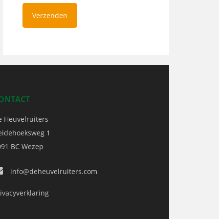
ONTACT
e Heuvelruiters
eidehoeksweg 1
091 BC
Wezep
info@deheuvelruiters.com
ivacyverklaring