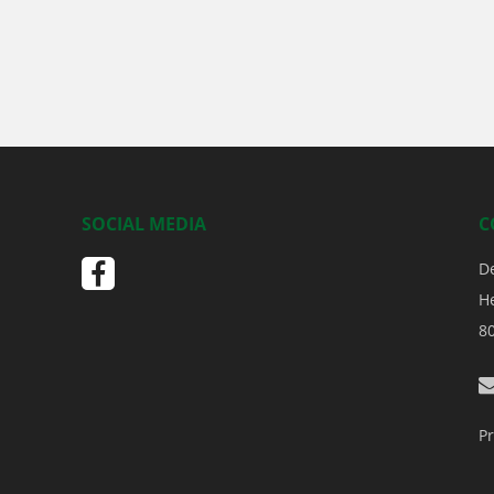
SOCIAL MEDIA
C
D
H
8
Pr