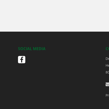
SOCIAL MEDIA
C
D
H
8
Pr