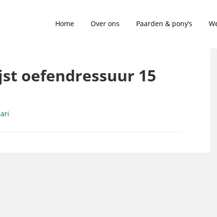
Home
Over ons
Paarden & pony’s
We
ijst oefendressuur 15
ari