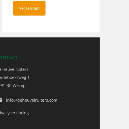
ONTACT
e Heuvelruiters
eidehoeksweg 1
091 BC
Wezep
info@deheuvelruiters.com
ivacyverklaring