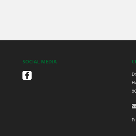
SOCIAL MEDIA
C
D
H
8
Pr