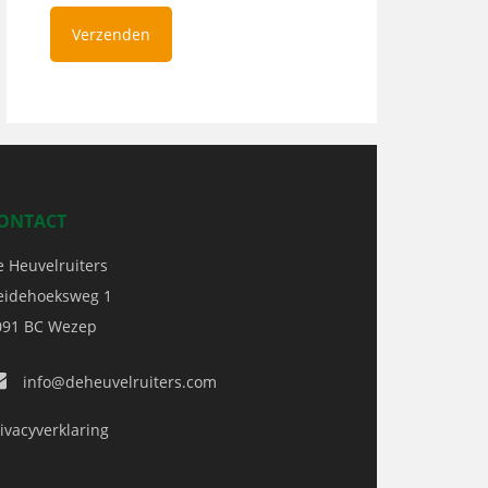
ONTACT
e Heuvelruiters
eidehoeksweg 1
091 BC
Wezep
info@deheuvelruiters.com
ivacyverklaring