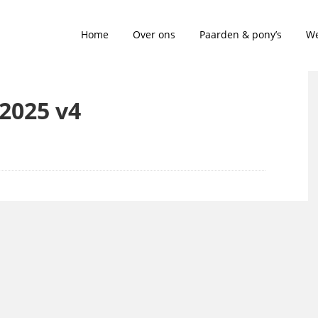
Home
Over ons
Paarden & pony’s
We
 2025 v4