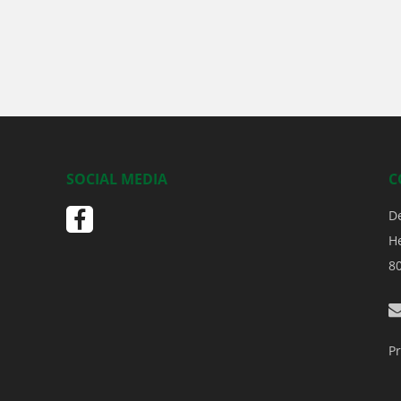
SOCIAL MEDIA
C
D
H
8
Pr