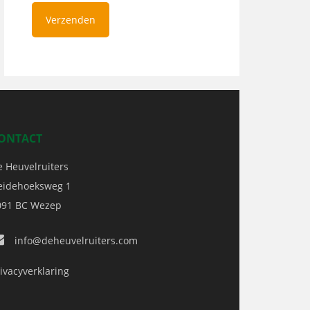
ONTACT
e Heuvelruiters
eidehoeksweg 1
091 BC
Wezep
info@deheuvelruiters.com
ivacyverklaring