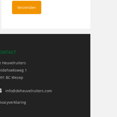
ONTACT
e Heuvelruiters
eidehoeksweg 1
091 BC
Wezep
info@deheuvelruiters.com
ivacyverklaring