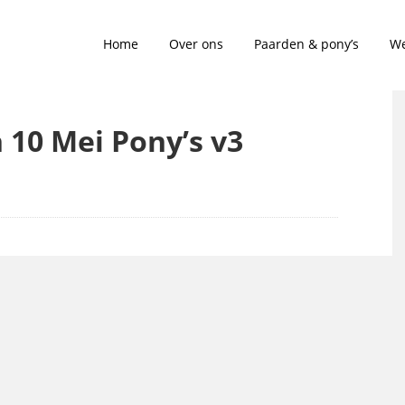
Home
Over ons
Paarden & pony’s
We
n 10 Mei Pony’s v3