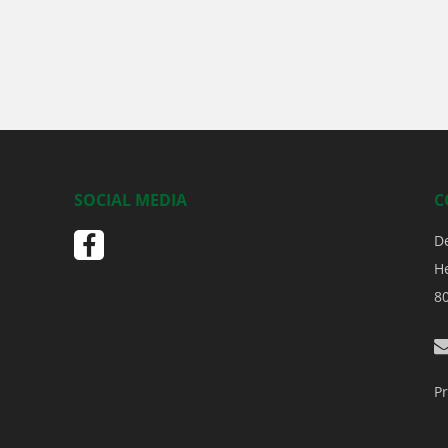
SOCIAL MEDIA
C
D
H
8
Pr