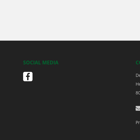
SOCIAL MEDIA
C
D
H
8
Pr