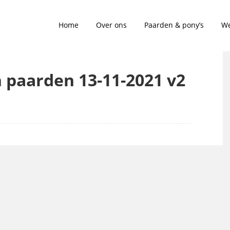
Home
Over ons
Paarden & pony’s
We
n paarden 13-11-2021 v2