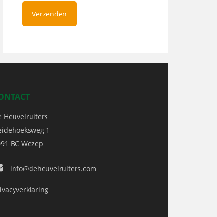
ONTACT
e Heuvelruiters
eidehoeksweg 1
091 BC
Wezep
info@deheuvelruiters.com
ivacyverklaring