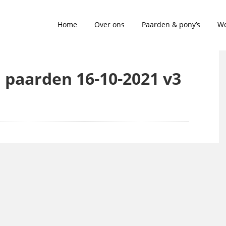
Home
Over ons
Paarden & pony’s
We
n paarden 16-10-2021 v3