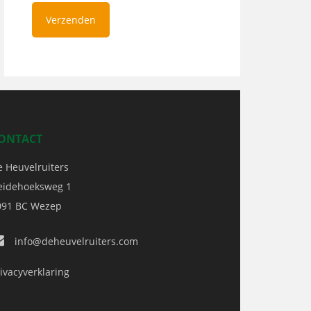
ONTACT
e Heuvelruiters
eidehoeksweg 1
091 BC
Wezep
info@deheuvelruiters.com
ivacyverklaring