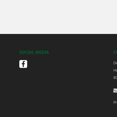
SOCIAL MEDIA
C
D
H
8
Pr