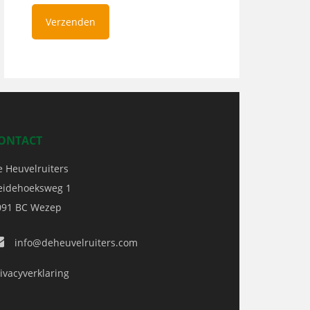
ONTACT
e Heuvelruiters
eidehoeksweg 1
091 BC
Wezep
info@deheuvelruiters.com
ivacyverklaring