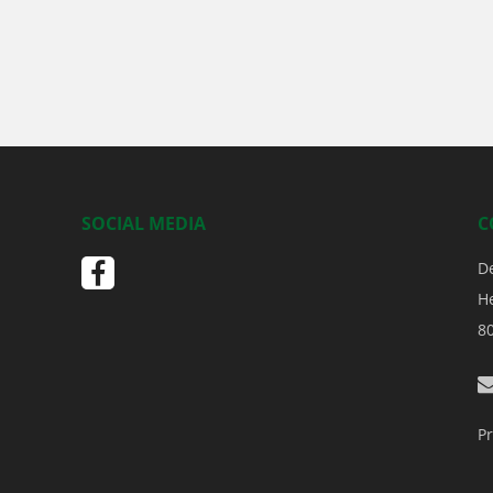
SOCIAL MEDIA
C
D
H
8
Pr