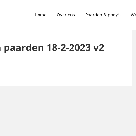
Home
Over ons
Paarden & pony’s
We
n paarden 18-2-2023 v2