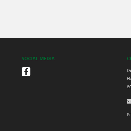
SOCIAL MEDIA
C
D
H
8
Pr