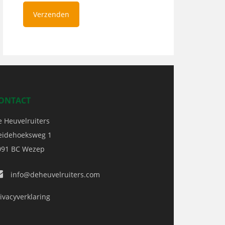
ONTACT
e Heuvelruiters
eidehoeksweg 1
091 BC
Wezep
info@deheuvelruiters.com
ivacyverklaring