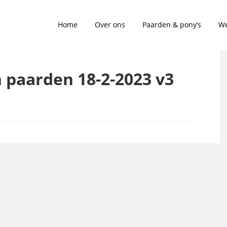
Home
Over ons
Paarden & pony’s
We
n paarden 18-2-2023 v3