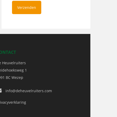
ONTACT
e Heuvelruiters
eidehoeksweg 1
091 BC
Wezep
info@deheuvelruiters.com
ivacyverklaring