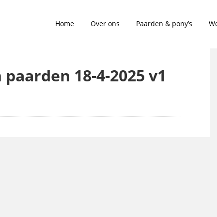
Home
Over ons
Paarden & pony’s
We
n paarden 18-4-2025 v1