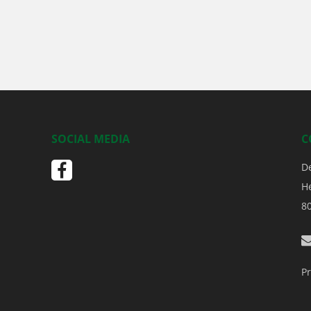
SOCIAL MEDIA
C
D
H
8
Pr