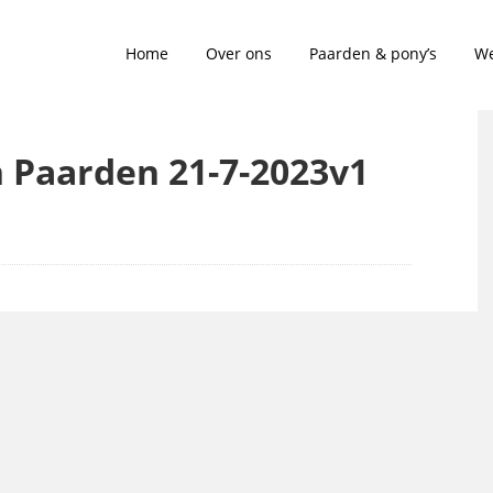
Home
Over ons
Paarden & pony’s
We
en Paarden 21-7-2023v1