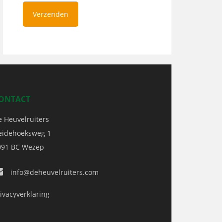
ONTACT
e Heuvelruiters
eidehoeksweg 1
091 BC
Wezep
info@deheuvelruiters.com
ivacyverklaring