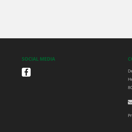
SOCIAL MEDIA
C
D
H
8
Pr