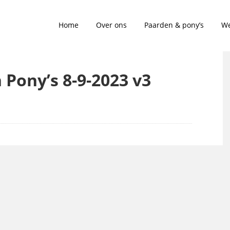
Home
Over ons
Paarden & pony’s
We
n Pony’s 8-9-2023 v3