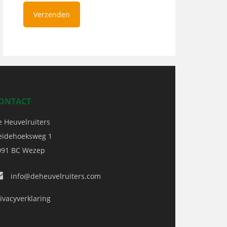
ONTACT
e Heuvelruiters
eidehoeksweg 1
091 BC
Wezep
info@deheuvelruiters.com
ivacyverklaring