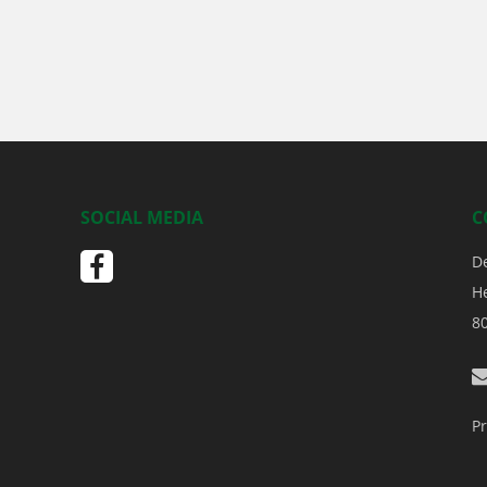
SOCIAL MEDIA
C
D
H
8
Pr