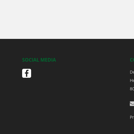
SOCIAL MEDIA
C
D
H
8
Pr