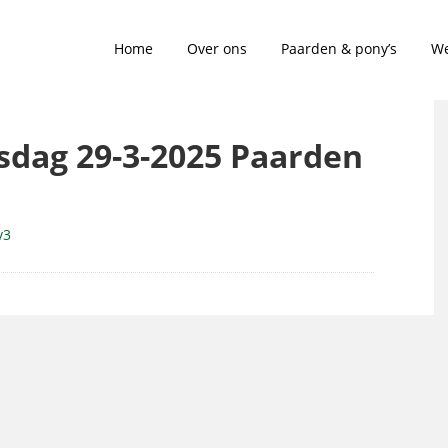
Home
Over ons
Paarden & pony’s
We
gsdag 29-3-2025 Paarden
v3