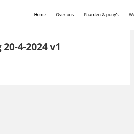
Home
Over ons
Paarden & pony’s
We
g 20-4-2024 v1