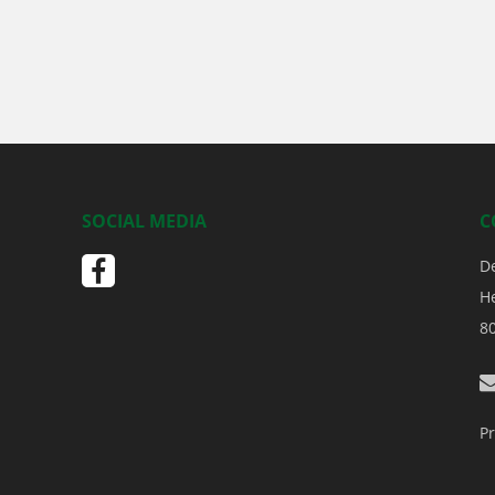
SOCIAL MEDIA
C
D
H
8
Pr