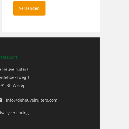
ONTACT
e Heuvelruiters
eidehoeksweg 1
091 BC
Wezep
info@deheuvelruiters.com
ivacyverklaring