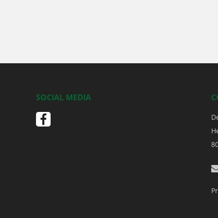
SOCIAL MEDIA
C
D
H
8
Pr