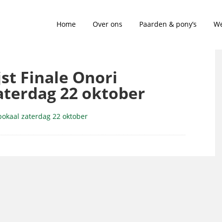
Home
Over ons
Paarden & pony’s
We
jst Finale Onori
aterdag 22 oktober
rbokaal zaterdag 22 oktober