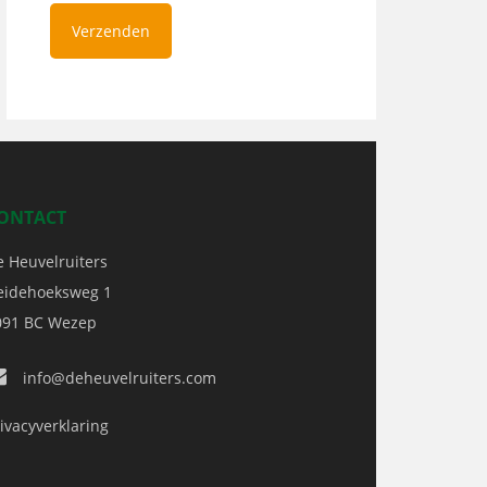
ONTACT
e Heuvelruiters
eidehoeksweg 1
091 BC
Wezep
info@deheuvelruiters.com
ivacyverklaring