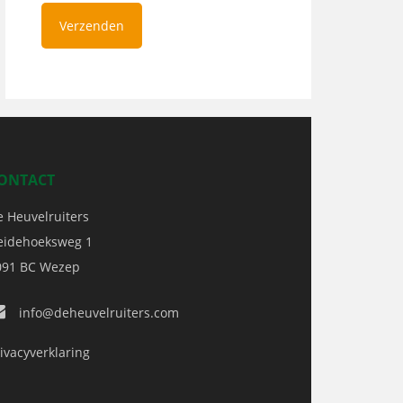
ONTACT
e Heuvelruiters
eidehoeksweg 1
091 BC
Wezep
info@deheuvelruiters.com
ivacyverklaring