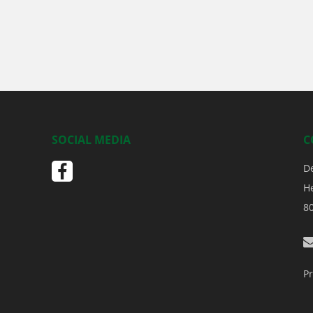
SOCIAL MEDIA
C
D
H
8
Pr