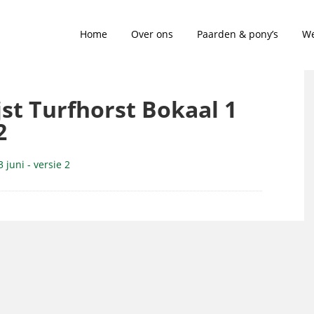
Home
Over ons
Paarden & pony’s
We
jst Turfhorst Bokaal 1
2
 juni - versie 2