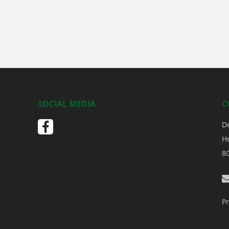
SOCIAL MEDIA
C
D
H
8
Pr