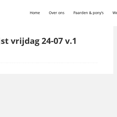
Home
Over ons
Paarden & pony’s
We
st vrijdag 24-07 v.1