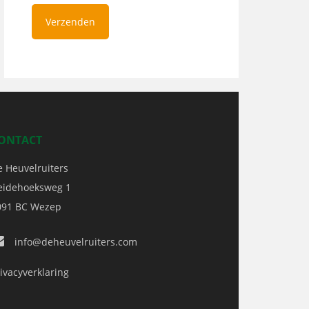
ONTACT
e Heuvelruiters
eidehoeksweg 1
091 BC
Wezep
info@deheuvelruiters.com
ivacyverklaring