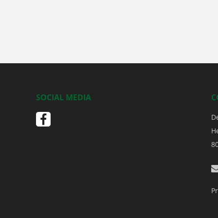
SOCIAL MEDIA
C
D
H
8
Pr