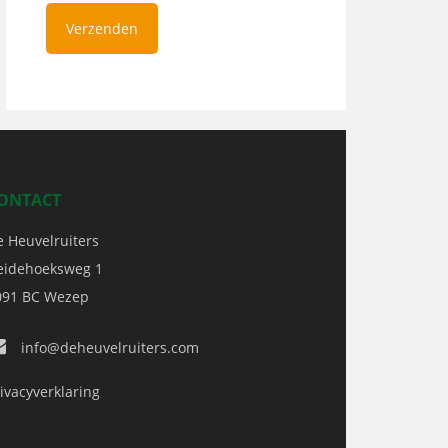
ONTACT
e Heuvelruiters
eidehoeksweg 1
091 BC
Wezep
info@deheuvelruiters.com
ivacyverklaring