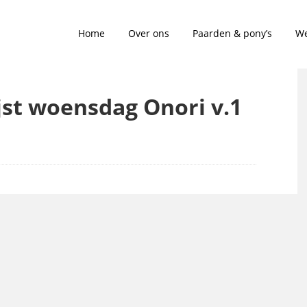
Home
Over ons
Paarden & pony’s
We
ijst woensdag Onori v.1