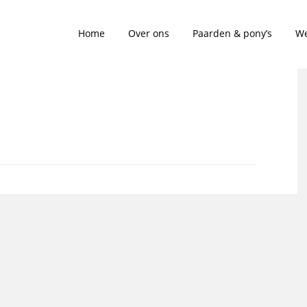
Home
Over ons
Paarden & pony’s
We