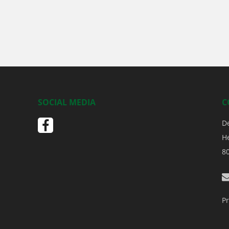
SOCIAL MEDIA
C
D
H
8
Pr