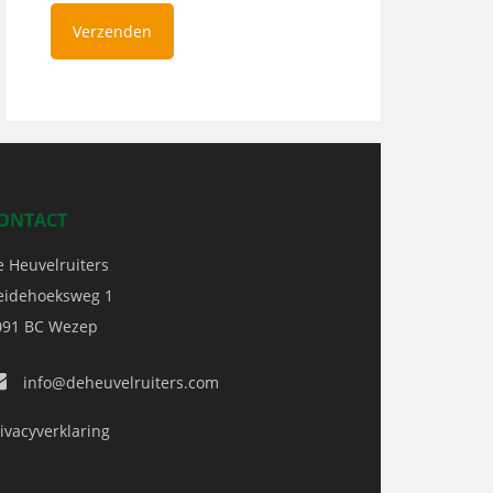
ONTACT
e Heuvelruiters
eidehoeksweg 1
091 BC
Wezep
info@deheuvelruiters.com
ivacyverklaring