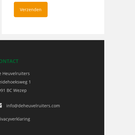
ONTACT
e Heuvelruiters
eidehoeksweg 1
091 BC
Wezep
info@deheuvelruiters.com
ivacyverklaring