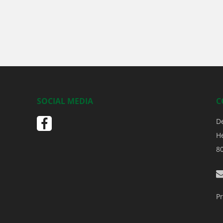
SOCIAL MEDIA
C
D
H
8
Pr