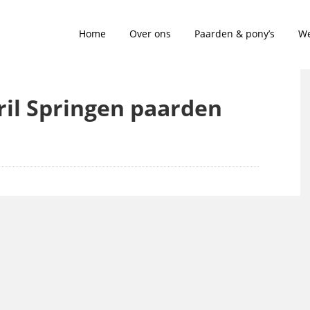
Home
Over ons
Paarden & pony’s
We
pril Springen paarden