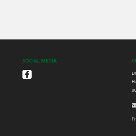
SOCIAL MEDIA
C
D
H
8
Pr