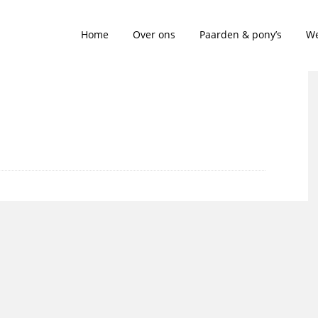
Home
Over ons
Paarden & pony’s
We