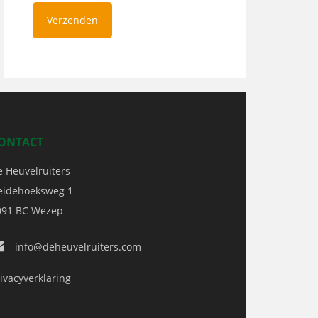
ONTACT
e Heuvelruiters
eidehoeksweg 1
091 BC
Wezep
info@deheuvelruiters.com
ivacyverklaring