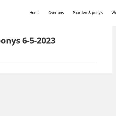
Home
Over ons
Paarden & pony’s
We
ponys 6-5-2023