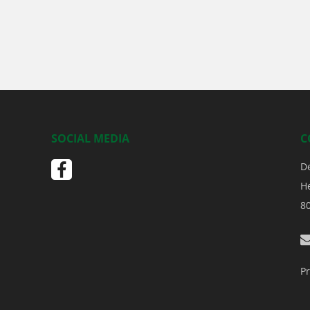
SOCIAL MEDIA
C
D
H
8
Pr