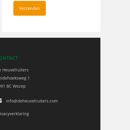
ONTACT
e Heuvelruiters
eidehoeksweg 1
091 BC
Wezep
info@deheuvelruiters.com
ivacyverklaring