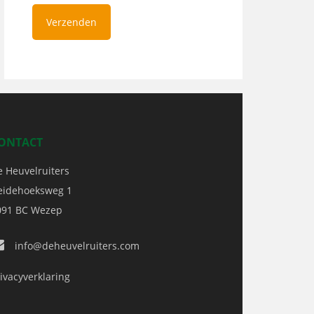
ONTACT
e Heuvelruiters
eidehoeksweg 1
091 BC
Wezep
info@deheuvelruiters.com
ivacyverklaring