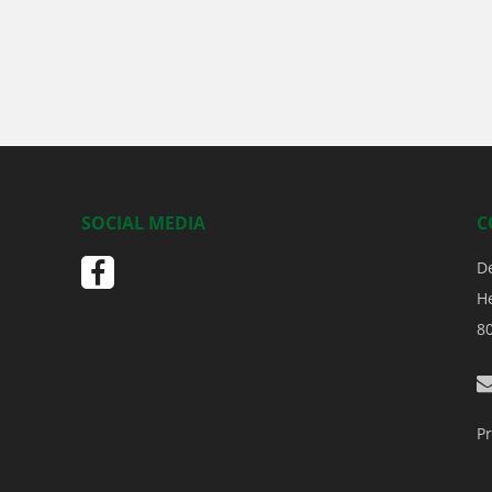
SOCIAL MEDIA
C
D
H
8
Pr