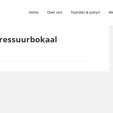
Home
Over ons
Paarden & pony’s
We
Dressuurbokaal