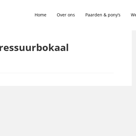
Home
Over ons
Paarden & pony’s
We
Dressuurbokaal