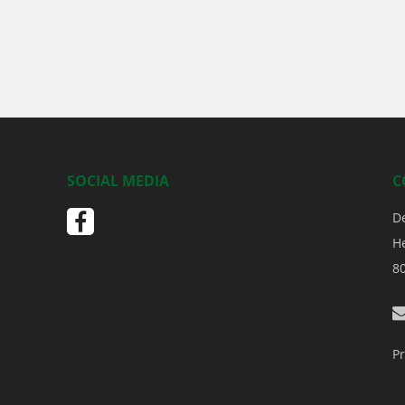
SOCIAL MEDIA
C
D
H
8
Pr