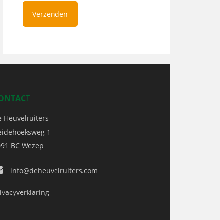
ONTACT
e Heuvelruiters
eidehoeksweg 1
091 BC
Wezep
info@deheuvelruiters.com
ivacyverklaring