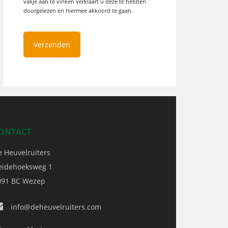
vakje aan te vinken verklaart u deze te hebben
doorgelezen en hiermee akkoord te gaan.
ONTACT
e Heuvelruiters
eidehoeksweg 1
091 BC
Wezep
info@deheuvelruiters.com