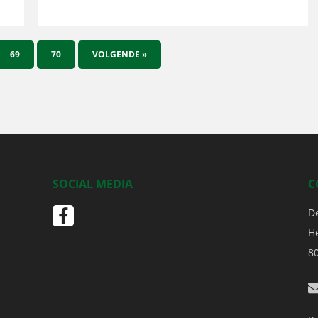
69
70
VOLGENDE »
SOCIAL MEDIA
C
D
H
8