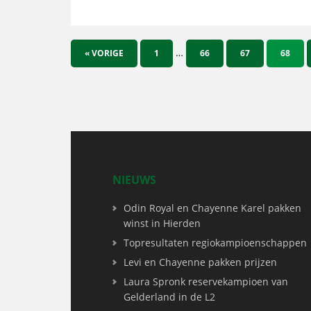
…
« VORIGE
1
66
67
68
NIEUWS
Odin Royal en Chayenne Karel pakken
winst in Hierden
Topresultaten regiokampioenschappen
Levi en Chayenne pakken prijzen
Laura Spronk reservekampioen van
Gelderland in de L2